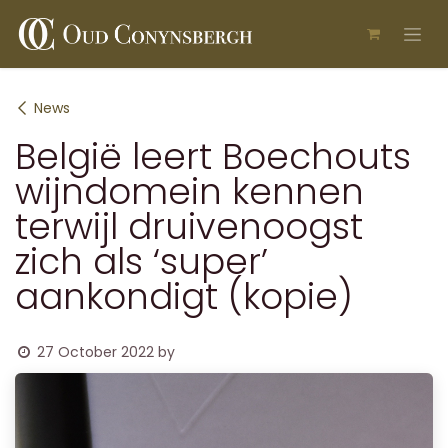
Skip to Content
News
België leert Boechouts
wijndomein kennen
terwijl druivenoogst
zich als ‘super’
aankondigt (kopie)
27 October 2022
by