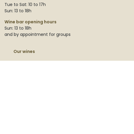
Tue to Sat: 10 to 17h
Sun: 13 to 18h
Wine bar opening hours
Sun: 13 to 18h
and by appointment for groups
Our wines
Auxerrois 2022
Auxerrois Acacia 2020
Auxerrois Belgian Oak 2022
Auxerrois Taille 2024
Chardonnay 2023
Muscat 2023
Rosé Parel 2021
Rosé Parel 2023
Parel Chardonnay 2022
Pinot Blanc 2022
Pinot Hoevere Veld 2022
Pinot Noir 2023