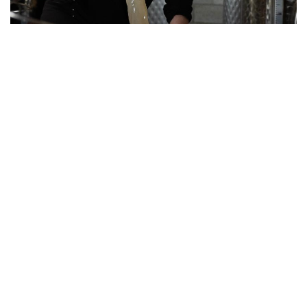
Om af te sluiten, beste vrienden, nog eentje uit mijn
persoonlijke BZN-collectie:
Als de natuur je omver blaast, blijf dan eventjes liggen en
neem de tijd om eens naar de sterren te kijken...
Team Oud Conynsbergh
in
Nieuws uit de wijngaard