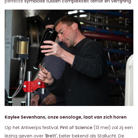
perfecte
symbiose tussen complexiteit terroir en verfijning.
Kaylee Sevenhans, onze oenologe, laat van zich horen
Op het Antwerps festival:
Pint of Science
(13 mei) zal zij een
lezing geven over
'Brett'
, beter bekend als Stallucht. De