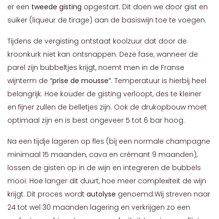
er een
tweede gisting
opgestart. Dit doen we door gist en
suiker (liqueur de tirage) aan de basiswijn toe te voegen.
Tijdens de vergisting ontstaat koolzuur dat door de
kroonkurk niet kan ontsnappen. Deze fase, wanneer de
parel zijn bubbeltjes krijgt, noemt men in de Franse
wijnterm de
“prise de mousse”
. Temperatuur is hierbij heel
belangrijk. Hoe kouder de gisting verloopt, des te kleiner
en fijner zullen de belletjes zijn. Ook de drukopbouw moet
optimaal zijn en is best ongeveer 5 tot 6 bar hoog.
Na een tijdje lageren op fles (bij een normale champagne
minimaal 15 maanden, cava en crémant 9 maanden),
lossen de gisten op in de wijn en integreren de bubbels
mooi. Hoe langer dit duurt, hoe meer complexiteit de wijn
krijgt. Dit proces wordt
autolyse
genoemd.Wij streven naar
24 tot wel 30 maanden lagering en verkrijgen zo een