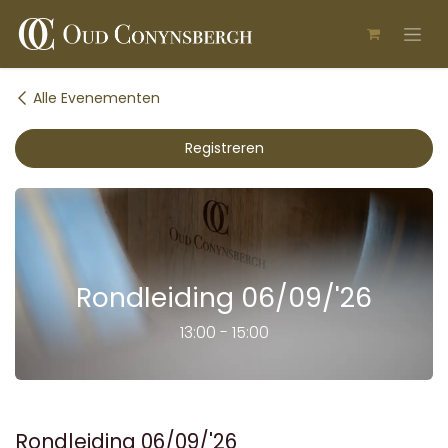
Overslaan naar inhoud
Alle Evenementen
Registreren
Rondleiding 06/09/'26
13:00 - 15:00
Rondleiding 06/09/'26