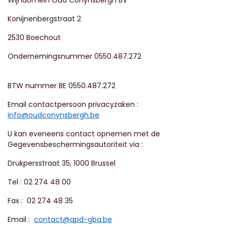
Wijndomein Oud Conynsbergh BV
Konijnenbergstraat 2
2530 Boechout
Ondernemingsnummer 0550.487.272
BTW nummer BE
0550.487.272
Email contactpersoon privacyzaken :
info@oudconynsbergh.be
U kan eveneens contact opnemen met de
Gegevensbeschermingsautoriteit via :
Drukpersstraat 35, 1000 Brussel
Tel :
02 274 48 00
Fax : 02 274 48 35
Email :
contact@apd-gba.be