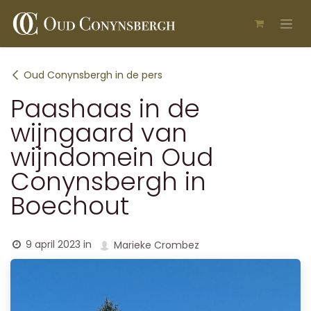
Overslaan naar inhoud
Oud Conynsbergh in de pers
Paashaas in de
wijngaard van
wijndomein Oud
Conynsbergh in
Boechout
9 april 2023
in
Marieke Crombez