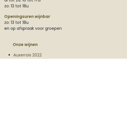
zo: 13 tot 18u
Openingsuren wijnbar
zo: 13 tot 18u
en op afspraak voor groepen
Onze wijnen
Auxerrois 2022
Auxerrois Acacia 2020
Auxerrois Belgische Eik 2022
Auxerrois Taille 2024
Chardonnay 2023
Muscat 2023
Rosé Parel 2021
Rosé Parel 2023
Parel Chardonnay 2022
Pinot Blanc 2022
Pinot Hoevere Veld 2022
Pinot Noir 2023
Field Blend 2024