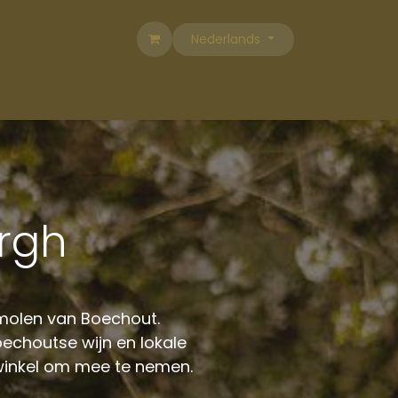
Nederlands
ergh
 molen van Boechout.
oechoutse wijn en lokale
e winkel om mee te nemen.