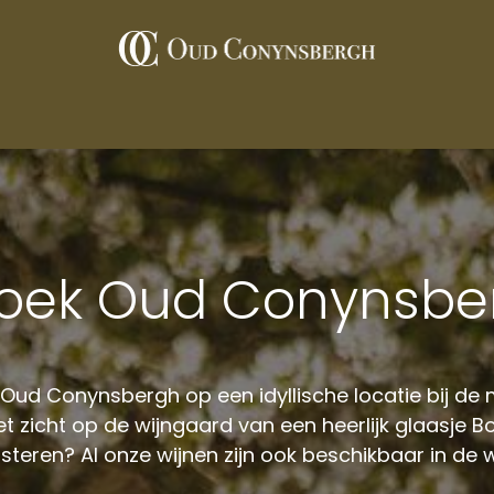
De wijnen
Wijngaard
Restaurants
Contact
Pers
oek Oud Conynsb
 Oud Conynsbergh op een idyllische locatie bij de
 zicht op de wijngaard van een heerlijk glaasje B
steren? Al onze wijnen zijn ook beschikbaar in d