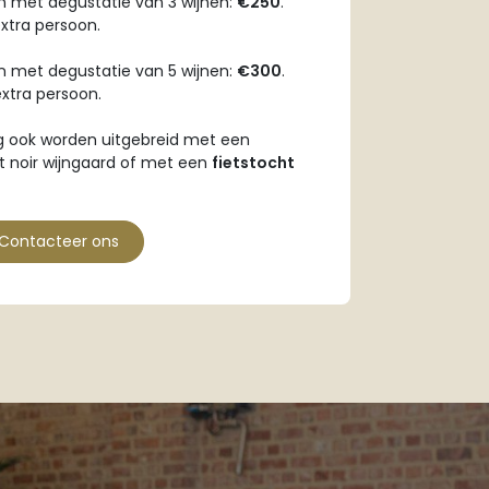
en met degustatie van 3 wijnen:
€250
.
xtra persoon.
en met degustatie van 5 wijnen:
€300
.
xtra persoon.
g ook worden uitgebreid met een
t noir wijngaard of met een
fietstocht
Contacteer ons