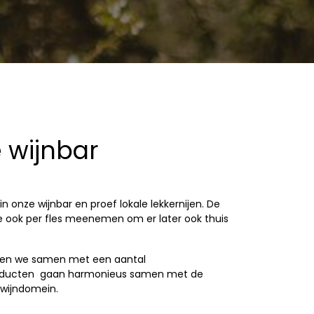
 wijnbar
n onze wijnbar en proef lokale lekkernijen. De
je ook per fles meenemen om er later ook thuis
rken we samen met een aantal
oducten
gaan h
armonieus samen met de
 wijndomein.