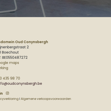
ndomein Oud Conynsbergh
jnenbergstraat 2
0 Boechout
: BE0550487272
oogle maps
rking
3 435 98 70
nfo@oudconynsbergh.be
acyverklaring
I
Algemene verkoopsvoorwaarden