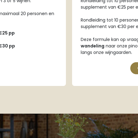
 3 of 5 wijnen.
Rondleiding tot 10 person
supplement van €25 per e
 maximaal 20 personen en
Rondleiding tot 10 person
supplement van €30 per e
€25 pp
Deze formule kan op vraa
€30 pp
wandeling
naar onze pino
langs onze wijngaarden.