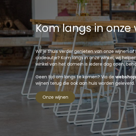
Kom langs in onze 
Wil je thuis verder genieten van onze wijnen o
cadeautje? Kom langs in onze winkel, wij helpen 
winkel van het domein is iedere dag open, be
Geen tijd om langs te komen? Via de
webshop
wijnen terug die ook aan huis worden geleverd.
Onze wijnen