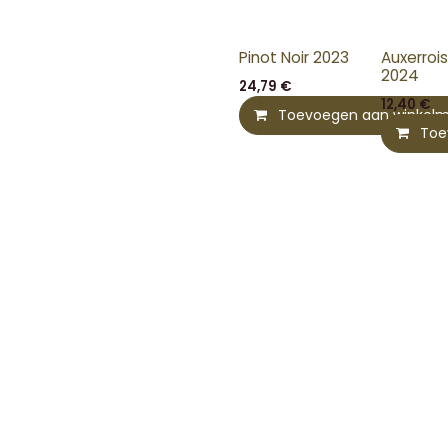
Pinot Noir 2023
Auxerrois
2024
24,79
€
12,40
€
Toevoegen aan winkel
Toe