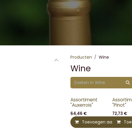
Producten
Wine
Wine
Assortiment
Assortim
"Auxerrois"
"Pinot"
64,46
€
72,73
€
Toevoegen aan winkel
Toe