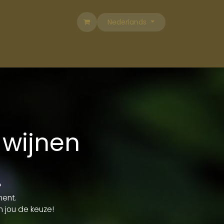
Nederlands
 wijnen
?
ment.
n jou de keuze!