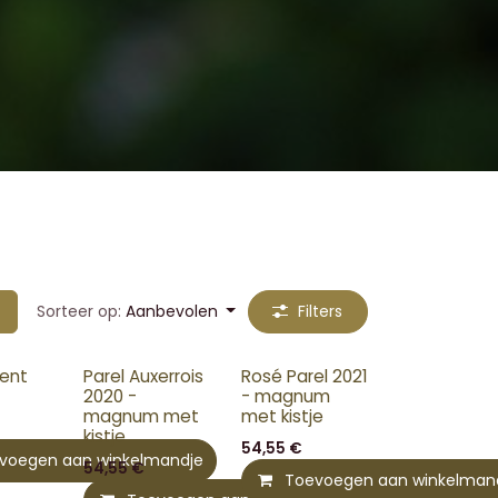
Sorteer op:
Aanbevolen
Filters
ent
Parel Auxerrois
Rosé Parel 2021
2020 -
- magnum
magnum met
met kistje
kistje
54,55
€
mandje
voegen aan winkelmandje
54,55
€
Toevoegen aan winkelman