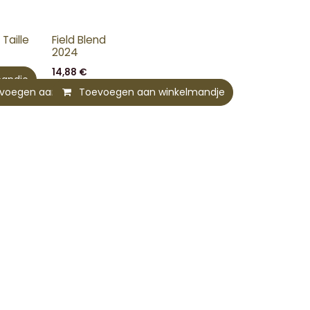
 Taille
Field Blend
2024
14,88
€
mandje
voegen aan winkelmandje
Toevoegen aan winkelmandje