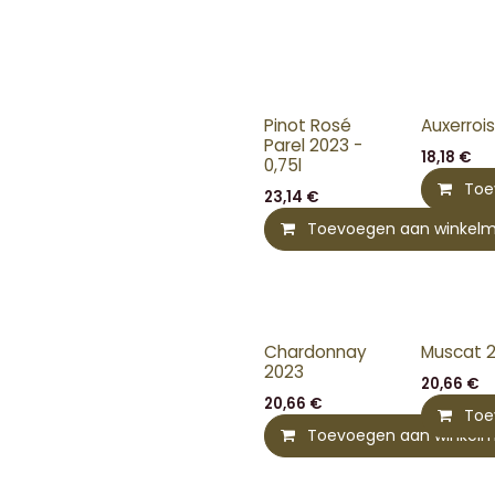
Pinot Rosé
Auxerroi
Parel 2023 -
18,18
€
0,75l
Toe
23,14
€
Toevoegen aan winkel
Chardonnay
Muscat 
2023
20,66
€
20,66
€
Toe
Toevoegen aan winkel