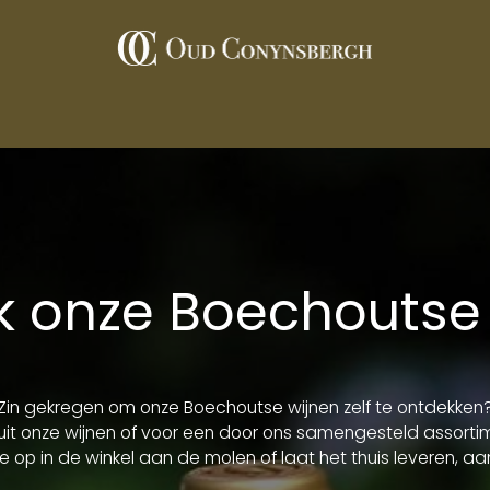
De wijnen
Wijngaard
Restaurants
Contact
Pers
 onze Boechoutse
Zin gekregen om onze Boechoutse wijnen zelf te ontdekken
 uit onze wijnen of voor een door ons samengesteld assorti
je op in de winkel aan de molen of laat het thuis leveren, aa