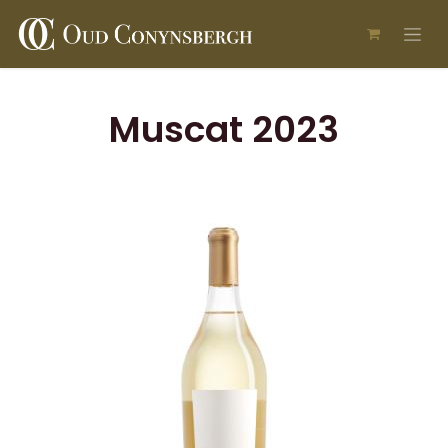
Overslaan naar inhoud
Muscat 2023