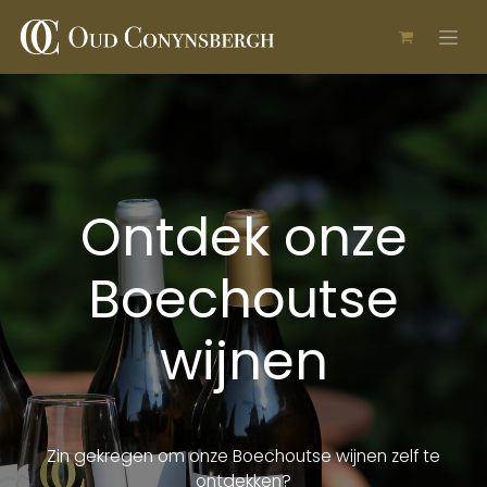
Overslaan naar inhoud
Ontdek onze
Boechoutse
wijnen
Zin gekregen om onze Boechoutse wijnen zelf te
ontdekken?