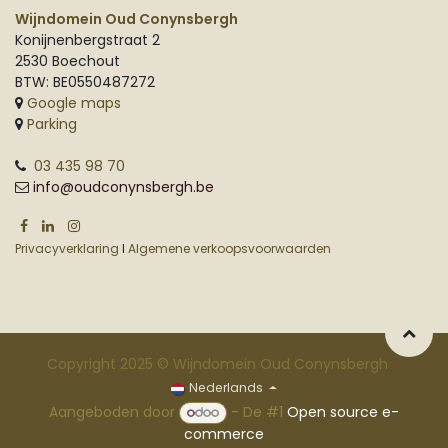
Wijndomein Oud Conynsbergh
Konijnenbergstraat 2
2530 Boechout
BTW: BE0550487272
Google maps
Parking
03 435 98 70
info@oudconynsbergh.be
Privacyverklaring
I
Algemene verkoopsvoorwaarden
Copyright 2025 © Wijndomein Oud Conynsbergh
Nederlands
Aangeboden door
- De #1
Open source e-
commerce